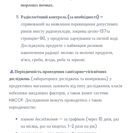
торгових точках.
Радіологічний контроль (за необхідності) –
спрямований на виявлення перевищення допустимих
рівнів вмісту радіонуклідів, зокрема цезію-137та
стронцію-90, у продуктах харчування та питній воді.
Досліджують продукти з найвищим ризиком
накопичення радіації: молоко та молочні продукти,
м’ясо, гриби, ягоди, риба та зернові.
⚠️
Періодичність проведення санітарно-гігієнічних
досліджень
(лабораторних досліджень та вимірювань) у
продуктових магазинах залежить від типу дослідження, класів
небезпеки шкідливих факторів, а також вимог системи
HACCP. Дослідження можуть проводитись з такою
періодичністю:
планові дослідження
— за графіком (через 10 днів, раз
на місяць, раз на квартал, 1–2 рази на рік)