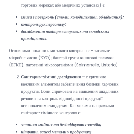
торгових мережах або медичних установах) є:
змиви з поверхонь (столи, холодильники, обладнання);
контроль рук персоналу;
дослідження повітря в торгових та складських
приміщеннях.
Основними показниками такого контролю є – загальне
мікробне число (КУО); бактерії групи кишкової палички
(БГКП); патогенні мікроорганізми (Salmonella, Listeria)
Санітарно-хімічні дослідження –
є критично
важливим елементом забезпечення безпеки харчових
продуктів. Вони спрямовані на виявлення шкідливих
речовин та контроль відповідності продукції
встановленим стандартам. Ключовими напрямками
санітарно-хімічного контролю є:
залишки мийних та дезінфікуючих засобів;
нітрати, важкі метали у продуктах;