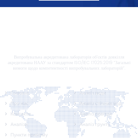
Випробувальна акредитована лабораторія об’єктів довкілля
акредитована НААУ за стандартом ISO/IEC 17025:2019 “Загальні
вимоги щодо компетентності випробувальних лабораторій”.
Інформація
Аналізи
Головна
Аналіз води
Про нас
Аналіз стічних вод
Контакти
Аналіз повітря
Аналізи
Аналіз грунту
Пункти прийому