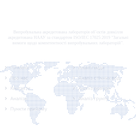
Випробувальна акредитована лабораторія об’єктів довкілля
акредитована НААУ за стандартом ISO/IEC 17025:2019 “Загальні
вимоги щодо компетентності випробувальних лабораторій”.
Інформація
Аналізи
Головна
Аналіз води
Про нас
Аналіз стічних вод
Контакти
Аналіз повітря
Аналізи
Аналіз грунту
Пункти прийому
Контакти