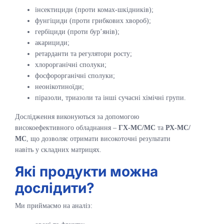
інсектициди (проти комах-шкідників);
фунгіциди (проти грибкових хвороб);
гербіциди (проти бур’янів);
акарициди;
ретарданти та регулятори росту;
хлорорганічні сполуки;
фосфорорганічні сполуки;
неонікотиноїди;
піразоли, триазоли та інші сучасні хімічні групи.
Дослідження виконуються за допомогою
високоефективного обладнання –
ГХ-МС/МС
та
РХ-МС/
МС
, що дозволяє отримати високоточні результати
навіть у складних матрицях.
Які продукти можна
дослідити?
Ми приймаємо на аналіз: