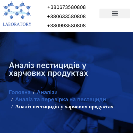
+380673580808
+380633580808
ПІДГОТОВКА ДОКУМЕНТІВ
+380993580808
Аналіз пестицидів у
харчових продуктах
Головна
Аналізи
Аналіз та перевірка на пестециди
Аналіз пестицидів у харчових продуктах