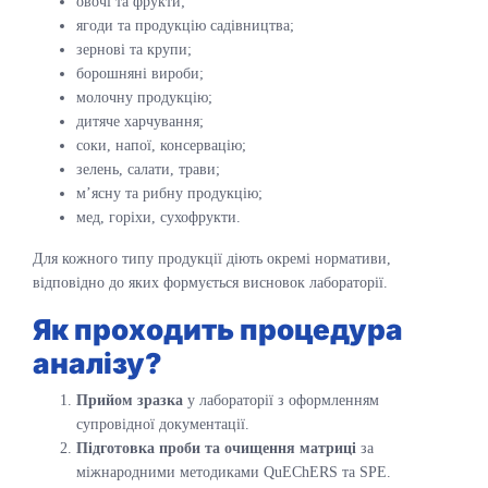
овочі та фрукти;
ягоди та продукцію садівництва;
зернові та крупи;
борошняні вироби;
молочну продукцію;
дитяче харчування;
соки, напої, консервацію;
зелень, салати, трави;
м’ясну та рибну продукцію;
мед, горіхи, сухофрукти.
Для кожного типу продукції діють окремі нормативи,
відповідно до яких формується висновок лабораторії.
Як проходить процедура
аналізу?
Прийом зразка
у лабораторії з оформленням
супровідної документації.
Підготовка проби та очищення матриці
за
міжнародними методиками QuEChERS та SPE.