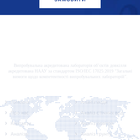
Випробувальна акредитована лабораторія об’єктів довкілля
акредитована НААУ за стандартом ISO/IEC 17025:2019 “Загальні
вимоги щодо компетентності випробувальних лабораторій”.
Інформація
Аналізи
Головна
Аналіз води
Про нас
Аналіз стічних вод
Контакти
Аналіз повітря
Аналізи
Аналіз грунту