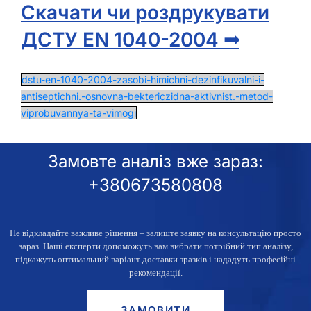
Скачати чи роздрукувати
ДСТУ EN 1040-2004 ➟
dstu-en-1040-2004-zasobi-himichni-dezinfikuvalni-i-
antiseptichni.-osnovna-bektericzidna-aktivnist.-metod-
viprobuvannya-ta-vimogi
Замовте аналіз вже зараз:
+380673580808
Не відкладайте важливе рішення – залиште заявку
на консультацію просто
зараз
. Наші експерти допоможуть вам вибрати потрібний тип аналізу,
підкажуть оптимальний варіант доставки зразків і нададуть професійні
рекомендації.
ЗАМОВИТИ