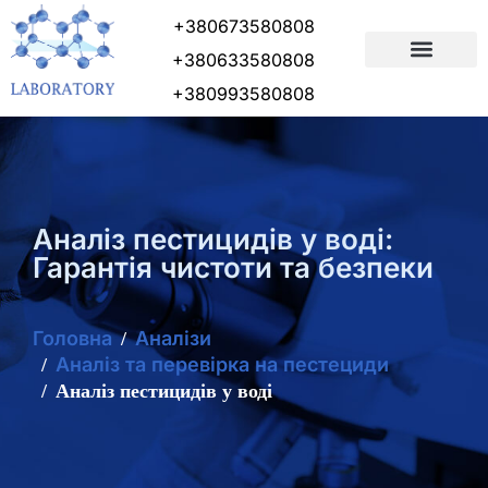
+380673580808
+380633580808
ПІДГОТОВКА ДОКУМЕНТІВ
+380993580808
Аналіз пестицидів у воді:
Гарантія чистоти та безпеки
Головна
Аналізи
Аналіз та перевірка на пестециди
Аналіз пестицидів у воді