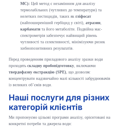
МС):
Цей метод є незамінним для аналізу
термолабільних (чутливих до температури) та
нелетких пестицидів, таких як
гліфосат
(найпоширеніший гербіцид у світі),
атразин
,
карбамати
та його метаболіти. Подвійна мас-
спектрометрія забезпечує найвищий рівень
чутливості та селективності, мінімізуючи ризик
хибнопозитивних результатів.
Перед проведенням приладового аналізу зразки води
проходять
складну пробопідготовку
, включаючи
твердофазну екстракцію (SPE)
, що дозволяє
концентрувати надзвичайно малі кількості забруднювачів
із великих об’ємів води.
Наші послуги для різних
категорій клієнтів
Ми пропонуємо цільові програми аналізу, орієнтовані на
конкретні потреби та джерела води: