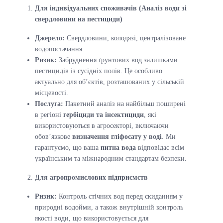
Для індивідуальних споживачів (Аналіз води зі
свердловини на пестициди)
Джерело:
Свердловини, колодязі, централізоване
водопостачання.
Ризик:
Забруднення ґрунтових вод залишками
пестицидів із сусідніх полів. Це особливо
актуально для об’єктів, розташованих у сільській
місцевості.
Послуга:
Пакетний аналіз на найбільш поширені
в регіоні
гербіциди та інсектициди
, які
використовуються в агросекторі, включаючи
обов’язкове
визначення гліфосату у воді
. Ми
гарантуємо, що ваша
питна вода
відповідає всім
українським та міжнародним стандартам безпеки.
Для агропромислових підприємств
Ризик:
Контроль стічних вод перед скиданням у
природні водойми, а також внутрішній контроль
якості води, що використовується для