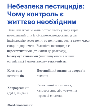
Небезпека пестицидів:
Чому контроль є
життєво необхідним
Залишки агрохімікатів потрапляють у воду через
поверхневий стік із сільськогосподарських угідь,
інфільтрацію через ґрунт до ґрунтових вод, а також через
скиди підприємств. Більшість пестицидів є
персистентними
(стійкими до розкладу),
біоакумулятивними
(накопичуються в живих
організмах) і мають
високу токсичність
.
Категорія
Потенційний вплив на здоров’я
пестицидів
людини
Ендокринні порушення,
Хлорорганічні
канцерогенна дія, ураження
(ДДТ, ліндан)
нервової системи.
Фосфорорганічні