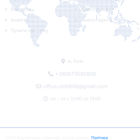
Контакти
Аналіз повітря
Аналізи
Аналіз грунту
Пункти прийому
Контакти
м. Київ
+380673580808
office.cbl0808@gmail.com
пн – пт с 10:00 до 19:00
Політика
©2025 Випробувальна лабораторія об’єктів довкілля.