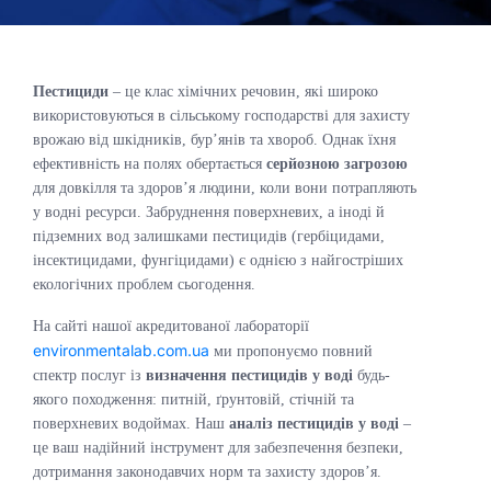
Пестициди
– це клас хімічних речовин, які широко
використовуються в сільському господарстві для захисту
врожаю від шкідників, бур’янів та хвороб. Однак їхня
ефективність на полях обертається
серйозною загрозою
для довкілля та здоров’я людини, коли вони потрапляють
у водні ресурси. Забруднення поверхневих, а іноді й
підземних вод залишками пестицидів (гербіцидами,
інсектицидами, фунгіцидами) є однією з найгостріших
екологічних проблем сьогодення.
На сайті нашої акредитованої лабораторії
environmentalab.com.ua
ми пропонуємо повний
спектр послуг із
визначення пестицидів у воді
будь-
якого походження: питній, ґрунтовій, стічній та
поверхневих водоймах. Наш
аналіз пестицидів у воді
–
це ваш надійний інструмент для забезпечення безпеки,
дотримання законодавчих норм та захисту здоров’я.