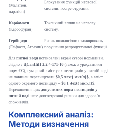
Блокування функцій нервової
(Малатіон,
системи, гостре отруєння.
паратіон)
Карбамати
Токсичний вплив на нервову
(Карбофуран)
систему.
Гербіциди
Ризик онкологічних захворювань,
(Гліфосат, Атразин)
порушення репродуктивної функції.
Для
питної води
встановлені вкрай суворі нормативи.
Згідно з
ДСанПіН 2.2.4-171-10
(також з урахуванням
норм ЄС), сумарний вміст усіх пестицидів у питній воді
не повинен перевищувати
$0,5 \text{ мкг/л}$
, а вміст
одного окремого пестициду –
$0,1 \text{ мкг/л}$
.
Перевищення цих
допустимих норм пестицидів у
питній воді
несе довгострокові ризики для здоров’я
споживачів.
Комплексний аналіз:
Методи визначення