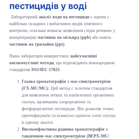
пестицидів у воді
Лабораторний
аналіз води на пестициди
є одним з
найбільш складних і вибагливих видів хімічного
контролю, оскільки вимагає виявлення слідів речовин у
концентраціях
частинок на мільярд (ppb)
або навіть
частинок на трильйон (ppt)
.
Наша лабораторія використовує
найсучасніші
високочутливі методи
, що відповідають міжнародним
стандартам
ISO/IEC 17025
:
Газова хроматографія з мас-спектрометрією
(ГХ-МС/МС):
Цей метод є золотим стандартом
для виявлення летких та напівлетких органічних
сполук, включаючи хлорорганічні та
фосфорорганічні пестициди. Він дозволяє точно
ідентифікувати та кількісно оцінити сотні сполук
в одному аналізі.
Високоефективна рідинна хроматографія з
тандемною мас-спектрометрією (ВЕРХ-МС/