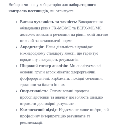
Вибираючи нашу лабораторію для
лабораторного
контролю пестицидів
, ви отримуєте:
Висока чутливість та точність:
Використання
обладнання рівня ГХ-МС/МС та ВЕРХ-МС/МС
дозволяє виявляти речовини на рівні, який значно
нижчий за встановлені норми.
Акредитація:
Наша діяльність відповідає
міжнародному стандарту якості, що гарантує
юридичну значущість результатів.
Широкий спектр аналізів:
Ми аналізуємо всі
основні групи агрохімікатів: хлорорганічні,
фосфорорганічні, карбамати, похідні сечовини,
триазини та багато інших.
Оперативність:
Оптимізовані процеси
пробопідготовки та аналізу дозволяють швидко
отримати достовірні результати.
Комплексний підхід:
Надаємо не лише цифри, а й
професійну інтерпретацію результатів та
рекомендації.