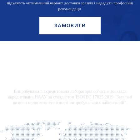
підкажуть оптимальний варіант доставки зразків і нададуть професійні
рекомендації.
ЗАМОВИТИ
Випробувальна акредитована лабораторія об’єктів довкілля
акредитована НААУ за стандартом ISO/IEC 17025:2019 “Загальні
вимоги щодо компетентності випробувальних лабораторій”.
Інформація
Аналізи
Головна
Аналіз води
Про нас
Аналіз стічних вод