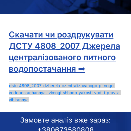
Скачати чи роздрукувати
ДСТУ 4808_2007 Джерела
централізованого питного
водопостачання ➟
dstu-4808_2007-dzherela-czentralizovanogo-pitnogo-
vodopostachannya.-vimogi-shhodo-yakosti-vodi-i-pravila-
vibirannya
Замовте аналіз вже зараз:
+380673580808