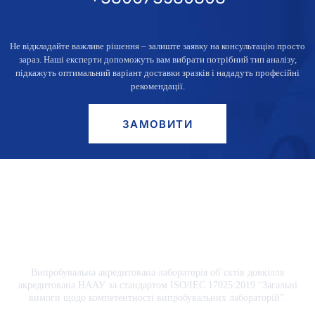
Не відкладайте важливе рішення – залиште заявку
на консультацію просто
зараз
. Наші експерти допоможуть вам вибрати потрібний тип аналізу,
підкажуть оптимальний варіант доставки зразків і нададуть професійні
рекомендації.
ЗАМОВИТИ
Випробувальна акредитована лабораторія об’єктів довкілля
акредитована НААУ за стандартом ISO/IEC 17025:2019 “Загальні
вимоги щодо компетентності випробувальних лабораторій”.