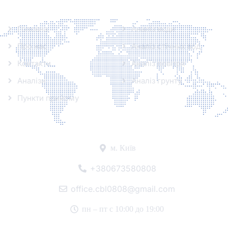
Інформація
Аналізи
Головна
Аналіз води
Про нас
Аналіз стічних вод
Контакти
Аналіз повітря
Аналізи
Аналіз грунту
Пункти прийому
Контакти
м. Київ
+380673580808
office.cbl0808@gmail.com
пн – пт с 10:00 до 19:00