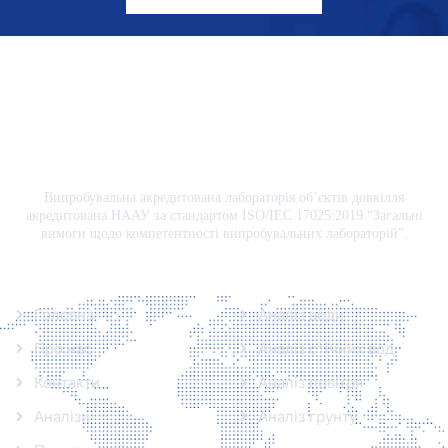
Випробувальна акредитована лабораторія об’єктів довкілля
акредитована НААУ за стандартом ISO/IEC 17025:2019 “Загальні
вимоги щодо компетентності випробувальних лабораторій”.
Інформація
Аналізи
Головна
Аналіз води
Про нас
Аналіз стічних вод
Контакти
Аналіз повітря
Аналізи
Аналіз грунту