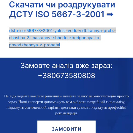
Скачати чи роздрукувати
ДСТУ ISO 5667-3-2001 ➟
dstu-iso-5667-3-2001-yakist-vodi.-vidbirannya-prob.-
chastina-3.-nastanovi-shhodo-zberigannya-ta-
povodzhennya-z-probami
Замовте аналіз вже зараз:
+380673580808
Не відкладайте важливе рішення – залиште заявку
на консультацію просто
зараз
. Наші експерти допоможуть вам вибрати потрібний тип аналізу,
підкажуть оптимальний варіант доставки зразків і нададуть професійні
рекомендації.
ЗАМОВИТИ