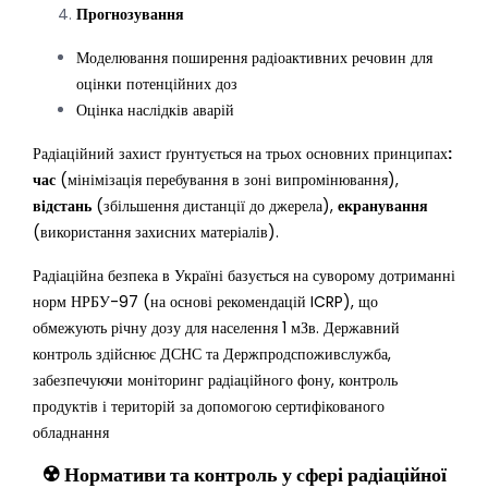
Прогнозування
Моделювання поширення радіоактивних речовин для
оцінки потенційних доз
Оцінка наслідків аварій
Радіаційний захист ґрунтується на трьох основних принципах
:
час
(мінімізація перебування в зоні випромінювання),
відстань
(збільшення дистанції до джерела),
екранування
(використання захисних матеріалів).
Радіаційна безпека в Україні базується на суворому дотриманні
норм НРБУ-97 (на основі рекомендацій ICRP), що
обмежують річну дозу для населення 1 мЗв. Державний
контроль здійснює ДСНС та Держпродспоживслужба,
забезпечуючи моніторинг радіаційного фону, контроль
продуктів і територій за допомогою сертифікованого
обладнання
☢️
Нормативи та контроль у сфері радіаційної