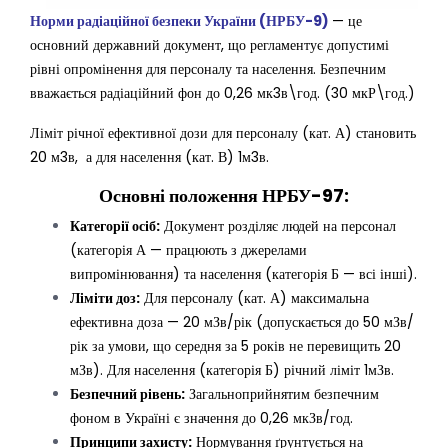
Норми радіаційної безпеки України
(НРБУ-9)
— це
основний державний документ, що регламентує допустимі
рівні опромінення для персоналу та населення. Безпечним
вважається радіаційний фон до 0,26 мк3в\год. (30 мкР\год.)
Ліміт річної ефективної дози для персоналу (кат. А) становить
20 м3в, а для населення (кат. В) 1м3в.
Основні положення НРБУ-97:
Категорії осіб:
Документ розділяє людей на персонал
(категорія А — працюють з джерелами
випромінювання) та населення (категорія Б — всі інші).
Ліміти доз:
Для персоналу (кат. А) максимальна
ефективна доза — 20 мЗв/рік (допускається до 50 мЗв/
рік за умови, що середня за 5 років не перевищить 20
мЗв). Для населення (категорія Б) річний ліміт 1мЗв.
Безпечний рівень:
Загальноприйнятим безпечним
фоном в Україні є значення до 0,26 мкЗв/год.
Принципи захисту:
Нормування ґрунтується на