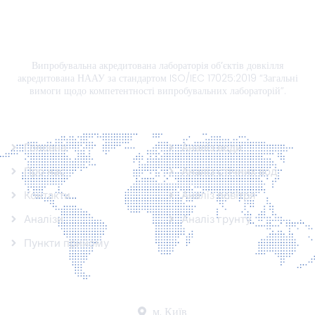
Випробувальна акредитована лабораторія об’єктів довкілля
акредитована НААУ за стандартом ISO/IEC 17025:2019 “Загальні
вимоги щодо компетентності випробувальних лабораторій”.
Інформація
Аналізи
Головна
Аналіз води
Про нас
Аналіз стічних вод
Контакти
Аналіз повітря
Аналізи
Аналіз грунту
Пункти прийому
Контакти
м. Київ