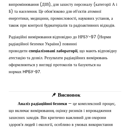
випромінювання (ДІВ), для захисту персоналу (категорії А і
Б) та населення. Це обов’язково для об’єктів атомної
енергетики, медицини, промисловості, наукових установ, а
також при контролі будматеріалів та радіоактивних відходів.
Радіаційні вимірювання відповідно до НРБУ-97 (Норми
радіаційної безпеки України) повинні
проводити
спеціалізовані лабораторії
, що мають відповідну
атестацію та дозвіл. Результати радіаційних вимірювань
оформлюються у вигляді протоколів та базуються на
нормах
.
НРБУ-97
📌
Висновок
Аналіз радіаційної безпеки
— це комплексний процес,
що включає вимірювання, оцінку ризиків і впровадження
захисних заходів. Він критично важливий для охорони
здоров’я людей і екології, особливо в умовах використання