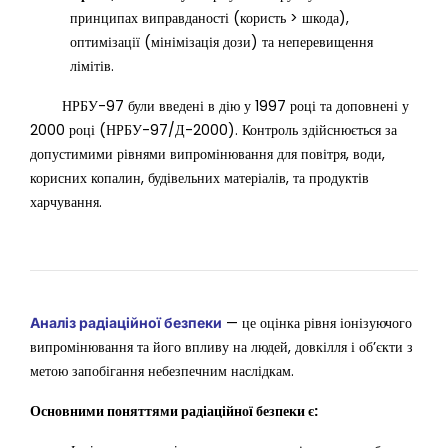
принципах виправданості (користь > шкода),
оптимізації (мінімізація дози) та неперевищення
лімітів.
НРБУ-97 були введені в дію у 1997 році та доповнені у
2000 році (НРБУ-97/Д-2000). Контроль здійснюється за
допустимими рівнями випромінювання для повітря, води,
корисних копалин, будівельних матеріалів, та продуктів
харчування.
— це оцінка рівня іонізуючого
Аналіз радіаційної безпеки
випромінювання та його впливу на людей, довкілля і об’єкти з
метою запобігання небезпечним наслідкам.
Основними поняттями радіаційної безпеки є: