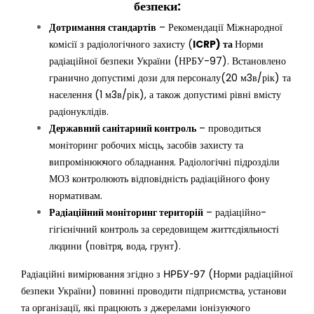
безпеки:
Дотримання стандартів
– Рекомендації Міжнародної
комісії з радіологічного захисту (
ICRP) та
Норми
радіаційної безпеки України (НРБУ-97). Встановлено
гранично допустимі дози для персоналу(20 м3в/рік) та
населення (1 м3в/рік), а також допустимі рівні вмісту
радіонуклідів.
Державний санітарний контроль
– проводиться
моніторинг робочих місць, засобів захисту та
випромінюючого обладнання. Радіологічні підрозділи
МОЗ контролюють відповідність радіаційного фону
нормативам.
Радіаційний моніторинг територій
– радіаційно-
гігієнічний контроль за середовищем життєдіяльності
людини (повітря, вода, грунт).
Радіаційні вимірювання згідно з
(Норми радіаційної
НРБУ-97
безпеки України) повинні проводити підприємства, установи
та організації, які працюють з джерелами іонізуючого