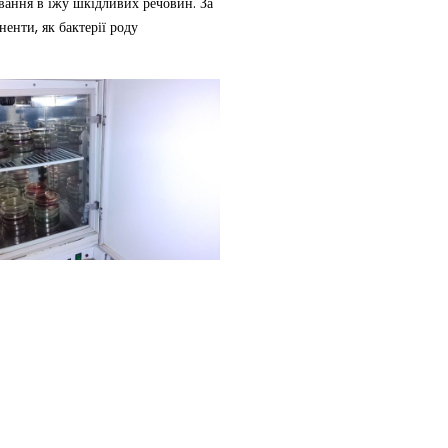
вання в їжу шкідливих речовин. За
енти, як бактерії роду