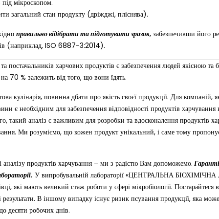
 під мікроскопом.
ти загальний стан продукту (дріжджі, пліснява).
хідно
правильно відібрати та підготувати зразок
, забезпечивши його ре
тів (наприклад, ISO 6887-3:2014).
та постачальників харчових продуктів є забезпечення людей якісною та 
на 70 % залежить від того, що вони їдять.
ва кулінарія, повинна дбати про якість своєї продукції. Для компаній, 
ини є необхідним для забезпечення відповідності продуктів харчування 
го, такий аналіз є важливим для розробки та вдосконалення продуктів хар
вання. Ми розуміємо, що кожен продукт унікальний, і саме тому пропону
 аналізу продуктів харчування – ми з радістю Вам допоможемо.
Гаранті
абораторії.
У випробувальній лабораторії «ЦЕНТРАЛЬНА БІОХІМІЧНА 
вці, які мають великий стаж роботи у сфері мікробіології. Постарайтеся 
 результати. В іншому випадку існує ризик псування продукції, яка мож
до десяти робочих днів.