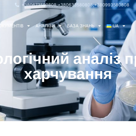
+380673580808;
+380633580808;
+380993580808
ОКУМЕНТІВ
АНАЛІЗИ
БАЗА ЗНАНЬ
UA
ологічний аналіз п
харчування