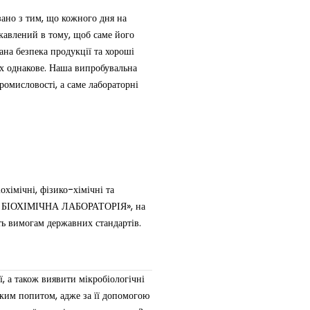
ано з тим, що кожного дня на
ікавлений в тому, щоб саме його
ана безпека продукції та хороші
сіх однакове. Наша випробувальна
мисловості, а саме лабораторні
хімічні, фізико-хімічні та
ЬНА БІОХІМІЧНА ЛАБОРАТОРІЯ», на
ють вимогам державних стандартів.
, а також виявити мікробіологічні
оким попитом, адже за її допомогою