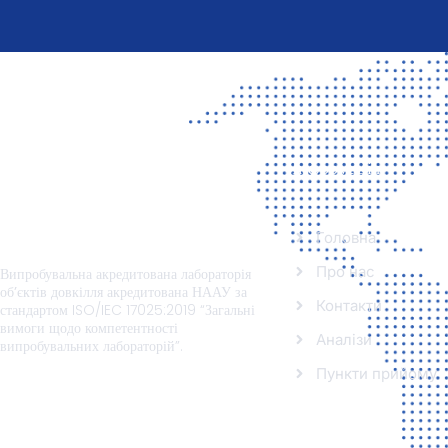
Інформація
Головна
Про нас
Випробувальна акредитована лабораторія
об’єктів довкілля
акредитована НААУ за
Контакти
стандартом ISO/IEC 17025:2019 “Загальні
вимоги щодо компетентності
Аналізи
випробувальних лабораторій”.
Пункти прийому