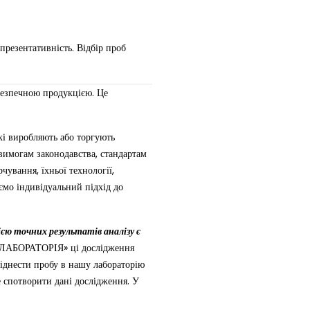
презентативність. Відбір проб
безпечною продукцією. Це
які виробляють або торгують
вимогам законодавства, стандартам
чування, їхньої технології,
ємо індивідуальний підхід до
єю точних результатів аналізу є
ЛАБОРАТОРІЯ» ці дослідження
віднести пробу в нашу лабораторію
е спотворити дані дослідження. У