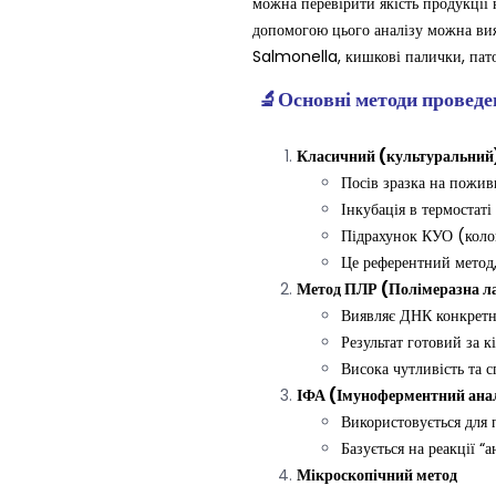
можна перевірити якість продукції
допомогою цього аналізу можна вия
Salmonella, кишкові палички, пат
🔬
Основні методи проведен
Класичний (культуральний
Посів зразка на пожив
Інкубація в термостаті
Підрахунок КУО (коло
Це референтний метод, 
Метод ПЛР (Полімеразна л
Виявляє ДНК конкретн
Результат готовий за к
Висока чутливість та с
ІФА (Імуноферментний ана
Використовується для 
Базується на реакції “
Мікроскопічний метод