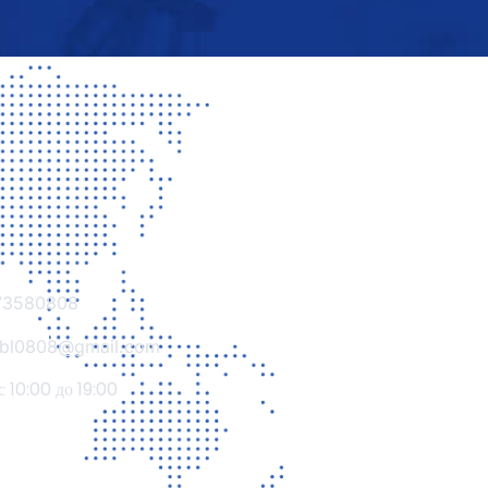
73580808
.cbl0808@gmail.com
с 10:00 до 19:00