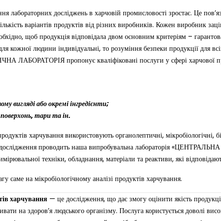
 лабораторних досліджень в харчовій промисловості зростає. Це пов’яз
ількість варіантів продуктів від різних виробників. Кожен виробник зац
обхідно, щоб продукція відповідала двом основним критеріям – гарантов
і для кожної людини індивідуальні, то розуміння безпеки продукції для в
А ЛАБОРАТОРІЯ пропонує кваліфіковані послуги у сфері харчової про
ому вигляді або окремі інгредієнти;
 поверхонь, тари та ін.
родуктів харчування використовують органолептичні, мікробіологічні, біо
 Ці дослідження проводить наша випробувальна лабораторія «ЦЕНТРАЛ
 вимірювальної техніки, обладнання, матеріали та реактиви, які відповіда
гу саме на мікробіологічному аналізі продуктів харчування.
тів харчування
— це дослідження, що дає змогу оцінити якість продукції
вати на здоров’я людського організму. Послуга користується доволі вис