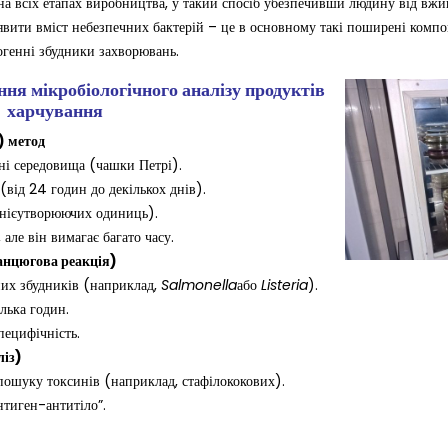
 на всіх етапах виробництва, у такий спосіб убезпечивши людину від вжи
вити вміст небезпечних бактерій – це в основному такі поширені компон
огенні збудники захворювань.
ня мікробіологічного аналізу продуктів
харчування
) метод
ні середовища (чашки Петрі).
 (від 24 годин до декількох днів).
нієутворюючих одиниць).
але він вимагає багато часу.
анцюгова реакція)
их збудників (наприклад,
Salmonella
або
Listeria
).
ілька годин.
пецифічність.
ліз)
пошуку токсинів (наприклад, стафілококових).
антиген-антитіло”.