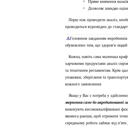
Пряме вивчення мазків
Дозволяє швидко оціни
Перш ніж проводити аналіз, необ
проводиться відповідно до стандар
⚠️
Головним завданням виробників 
обумовлено тим, що здоров’я людей 
Кожна, навіть сама маленька крафто
харчовими продуктами аналіз сиров
та технічним регламентам. Крім цьо
упаковки, зберігання та транспорту
кожного замовлення.
Якщо у Вас є потреба у здійсненні
звернення саме до акредитованої л
виконують висококваліфіковані фахі
якомога раніше, щоб отримати точні
середньому робота займає від п’яти 