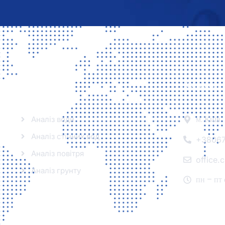
Аналізи
Контакти
м. Київ
Аналіз води
Аналіз стічних вод
+3806
Аналіз повітря
office
Аналіз грунту
пн – пт 